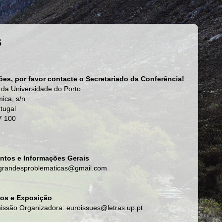
s
es, por favor contacte o Secretariado da Conferência!
 da Universidade do Porto
ica, s/n
tugal
7 100
ntos e Informações Gerais
 grandesproblematicas@gmail.com
ios e Exposição
issão Organizadora: euroissues@letras.up.pt