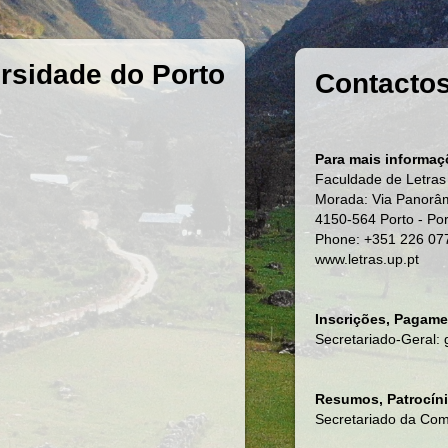
rsidade do Porto
Contacto
Para mais informaçõ
Faculdade de Letras
Morada: Via Panorâm
4150-564 Porto - Por
Phone: +351 226 07
www.letras.up.pt
Inscrições, Pagame
Secretariado-Geral:
Resumos, Patrocín
Secretariado da Com