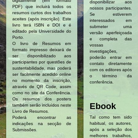
digitalmente (em formato
disponibilizar aos
PDF) que incluirá todos os
nossos participantes.
resumos curtos dos trabalhos
Se estiverem
aceites (após inscrição). Este
interessados em
livro terá ISBN e DOI e é
submeter uma
editado pela Universidade do
versão aperfeiçoada
Porto.
e completa das
O livro de Resumos em
vossas
formato impresso deixará de
investigações,
ser disponibilizado aos
poderão entrar em
participantes por questões de
contato diretamente
sustentabilidade, mas poderá
com os editores após
ser facilmente acedido online
o término da
no momento da inscrição,
conferência.
através de QR Code, assim
como no site da Conferência.
Os resumos dos posters
Ebook
também serão incluídos neste
Livro de Resumos.
Tal como tem sido
Poderá encontrar as
habitual, os autores,
indicações na secção de
após a seleção dos
Submissões.
melhores trabalhos,