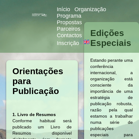
Início
Organização
Programa
Propostas
Parceiros
Edições
Contactos
Especiais
Inscrição
Estando perante uma
conferência
Orientações
internacional, a
para
organização está
consciente da
Publicação
importância de uma
estratégia de
publicação robusta,
razão pela qual
1. Livro de Resumos
estamos a trabalhar
Conforme habitual será
numa série de
publicado um Livro de
publicações
Resumos disponível
especiais para