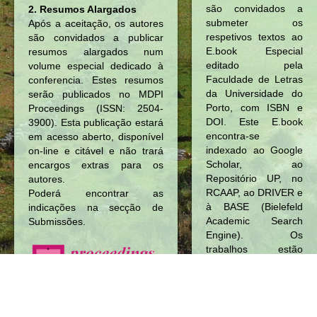
são convidados a
2. Resumos Alargados
submeter os
Após a aceitação, os autores
respetivos textos ao
são convidados a publicar
E.book Especial
resumos alargados num
editado pela
volume especial dedicado à
Faculdade de Letras
conferencia. Estes resumos
da Universidade do
serão publicados no MDPI
Porto, com ISBN e
Proceedings (ISSN: 2504-
DOI. Este E.book
3900). Esta publicação estará
encontra-se
em acesso aberto, disponível
indexado ao Google
on-line e citável e não trará
Scholar, ao
encargos extras para os
Repositório UP, no
autores.
RCAAP, ao DRIVER e
Poderá encontrar as
à BASE (Bielefeld
indicações na secção de
Academic Search
Submissões.
Engine). Os
trabalhos estão
sujeitos a peer
review.
Descarregue aqui
Template Ebook